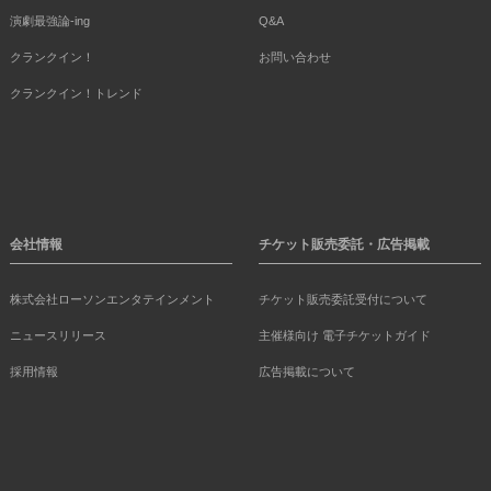
演劇最強論-ing
Q&A
クランクイン！
お問い合わせ
クランクイン！トレンド
会社情報
チケット販売委託・広告掲載
株式会社ローソンエンタテインメント
チケット販売委託受付について
ニュースリリース
主催様向け 電子チケットガイド
採用情報
広告掲載について