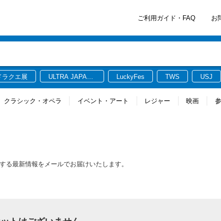
ご利用ガイド・FAQ
お
ドラクエ展
ULTRA JAPAN
LuckyFes
TWS
USJ
2026
クラシック・オペラ
イベント・アート
レジャー
映画
連する最新情報をメールでお届けいたします。