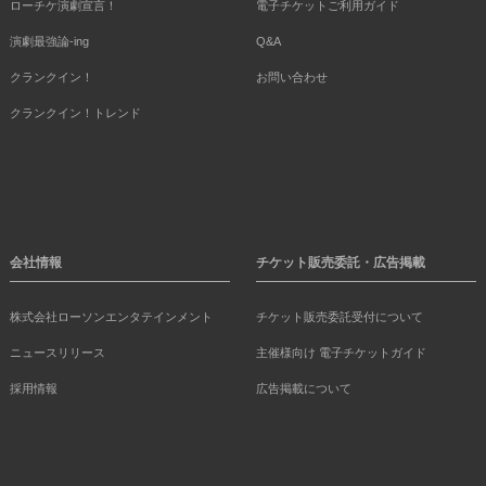
ローチケ演劇宣言！
電子チケットご利用ガイド
演劇最強論-ing
Q&A
クランクイン！
お問い合わせ
クランクイン！トレンド
会社情報
チケット販売委託・広告掲載
株式会社ローソンエンタテインメント
チケット販売委託受付について
ニュースリリース
主催様向け 電子チケットガイド
採用情報
広告掲載について