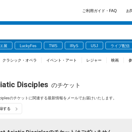
ご利用ガイド・FAQ
お
エ展
LuckyFes
TWS
IRyS
USJ
ライブ配信
クラシック・オペラ
イベント・アート
レジャー
映画
atic Disciples
のチケット
siatic Disciplesのチケットに関連する最新情報をメールでお届けいたします。
入り登録する