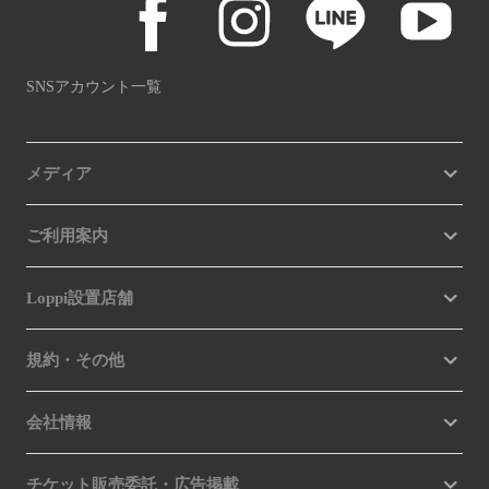
SNSアカウント一覧
メディア
ご利用案内
Loppi設置店舗
規約・その他
会社情報
チケット販売委託・広告掲載