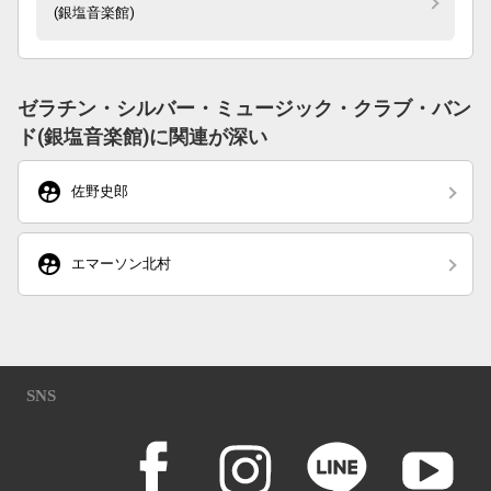
(銀塩音楽館)
ゼラチン・シルバー・ミュージック・クラブ・バン
ド(銀塩音楽館)に関連が深い
supervised_user_circle
佐野史郎
supervised_user_circle
エマーソン北村
SNS