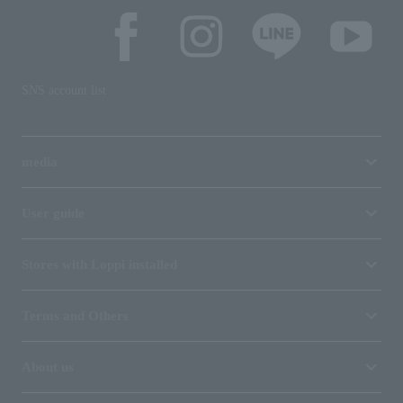
SNS account list
media
User guide
Stores with Loppi installed
Terms and Others
About us