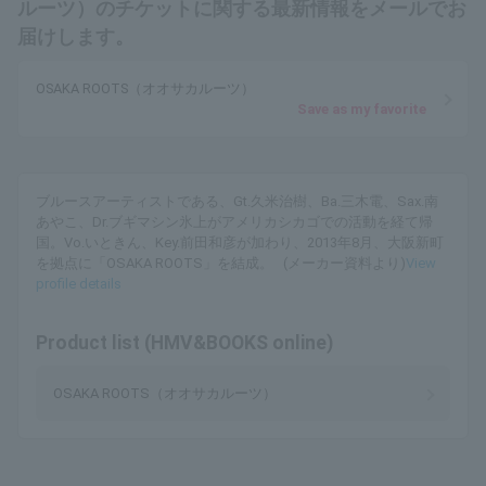
ルーツ）のチケットに関する最新情報をメールでお
届けします。
OSAKA ROOTS（オオサカルーツ）
Save as my favorite
ブルースアーティストである、Gt.久米治樹、Ba.三木電、Sax.南
あやこ、Dr.ブギマシン氷上がアメリカシカゴでの活動を経て帰
国。Vo.いときん、Key.前田和彦が加わり、2013年8月、大阪新町
を拠点に「OSAKA ROOTS」を結成。 (メーカー資料より)
View
profile details
Product list (HMV&BOOKS online)
OSAKA ROOTS（オオサカルーツ）