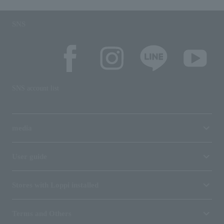
SNS
SNS account list
media
User guide
Stores with Loppi installed
Terms and Others