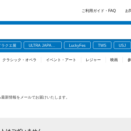
ご利用ガイド・FAQ
お
ドラクエ展
ULTRA JAPAN
LuckyFes
TWS
USJ
2026
クラシック・オペラ
イベント・アート
レジャー
映画
に関連する最新情報をメールでお届けいたします。