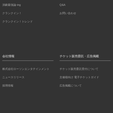
演劇最強論-ing
Q&A
クランクイン！
お問い合わせ
クランクイン！トレンド
会社情報
チケット販売委託・広告掲載
株式会社ローソンエンタテインメント
チケット販売委託受付について
ニュースリリース
主催様向け 電子チケットガイド
採用情報
広告掲載について