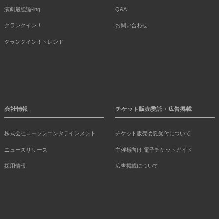
演劇最強論-ing
Q&A
クランクイン！
お問い合わせ
クランクイン！トレンド
会社情報
チケット販売委託・広告掲載
株式会社ローソンエンタテインメント
チケット販売委託受付について
ニュースリリース
主催様向け 電子チケットガイド
採用情報
広告掲載について