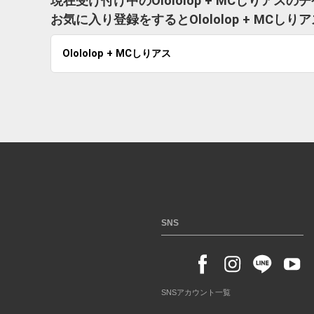
現在受け付け中のOlololop + MCしりアス
お気に入り登録をするとOlololop + M
Olololop + MCしりアス
SNS
SNSアカウント一覧