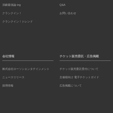
演劇最強論-ing
Q&A
クランクイン！
お問い合わせ
クランクイン！トレンド
会社情報
チケット販売委託・広告掲載
株式会社ローソンエンタテインメント
チケット販売委託受付について
ニュースリリース
主催様向け 電子チケットガイド
採用情報
広告掲載について