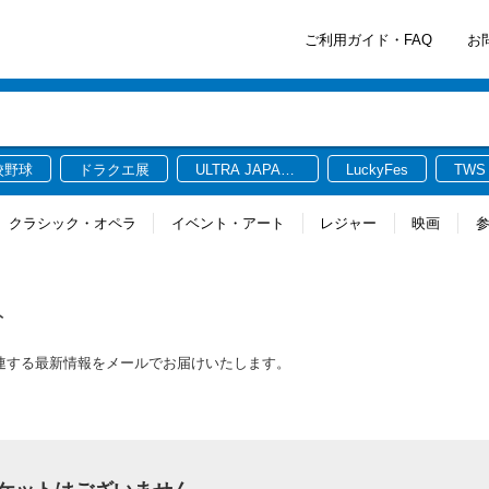
ご利用ガイド・FAQ
お
校野球
ドラクエ展
ULTRA JAPAN
LuckyFes
TWS
2026
クラシック・オペラ
イベント・アート
レジャー
映画
ト
トに関連する最新情報をメールでお届けいたします。