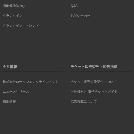
演劇最強論-ing
Q&A
クランクイン！
お問い合わせ
クランクイン！トレンド
会社情報
チケット販売委託・広告掲載
株式会社ローソンエンタテインメント
チケット販売委託受付について
ニュースリリース
主催様向け 電子チケットガイド
採用情報
広告掲載について