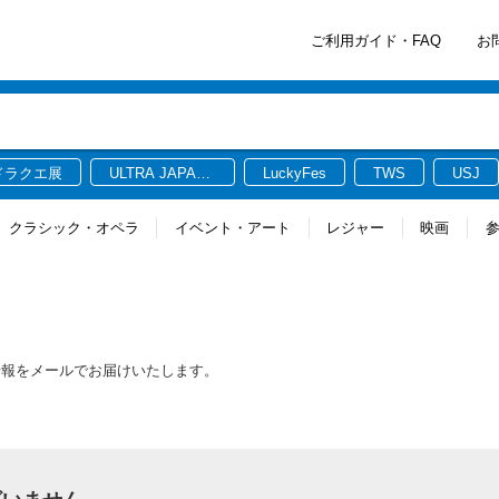
ご利用ガイド・FAQ
お
ドラクエ展
ULTRA JAPAN
LuckyFes
TWS
USJ
2026
クラシック・オペラ
イベント・アート
レジャー
映画
情報をメールでお届けいたします。