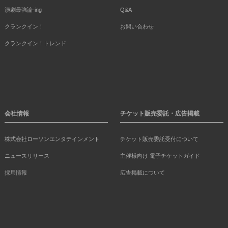
演劇最強論-ing
Q&A
クランクイン！
お問い合わせ
クランクイン！トレンド
会社情報
チケット販売委託・広告掲載
株式会社ローソンエンタテインメント
チケット販売委託受付について
ニュースリリース
主催様向け 電子チケットガイド
採用情報
広告掲載について