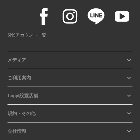
SNSアカウント一覧
メディア
ご利用案内
Loppi設置店舗
規約・その他
会社情報