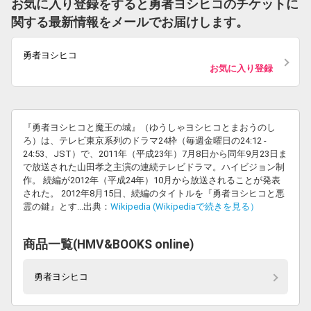
お気に入り登録をすると勇者ヨシヒコのチケットに
関する最新情報をメールでお届けします。
勇者ヨシヒコ
お気に入り登録
『勇者ヨシヒコと魔王の城』（ゆうしゃヨシヒコとまおうのし
ろ）は、テレビ東京系列のドラマ24枠（毎週金曜日の24:12 -
24:53、JST）で、2011年（平成23年）7月8日から同年9月23日ま
で放送された山田孝之主演の連続テレビドラマ。ハイビジョン制
作。 続編が2012年（平成24年）10月から放送されることが発表
された。 2012年8月15日、続編のタイトルを『勇者ヨシヒコと悪
霊の鍵』とす...出典：
Wikipedia (Wikipediaで続きを見る）
商品一覧(HMV&BOOKS online)
勇者ヨシヒコ