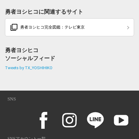
勇者ヨシヒコに関連するサイト
filter_none
勇者ヨシヒコ完全図鑑：テレビ東京
勇者ヨシヒコ
ソーシャルフィード
Tweets by TX_YOSHIHIKO
SNS
SNSアカウント一覧