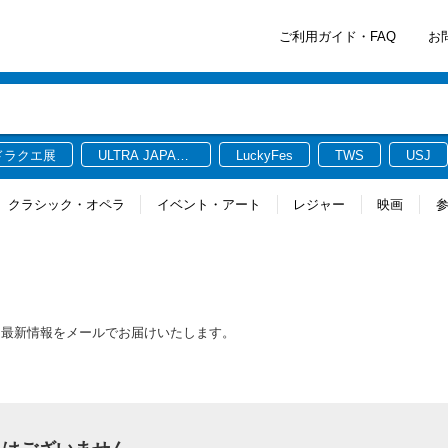
ご利用ガイド・FAQ
お
ドラクエ展
ULTRA JAPAN
LuckyFes
TWS
USJ
2026
クラシック・オペラ
イベント・アート
レジャー
映画
る最新情報をメールでお届けいたします。