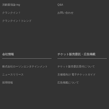
演劇最強論-ing
Q&A
クランクイン！
お問い合わせ
クランクイン！トレンド
会社情報
チケット販売委託・広告掲載
株式会社ローソンエンタテインメント
チケット販売委託受付について
ニュースリリース
主催様向け 電子チケットガイド
採用情報
広告掲載について