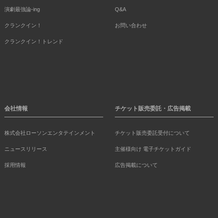
演劇最強論-ing
Q&A
クランクイン！
お問い合わせ
クランクイン！トレンド
会社情報
チケット販売委託・広告掲載
株式会社ローソンエンタテインメント
チケット販売委託受付について
ニュースリリース
主催様向け 電子チケットガイド
採用情報
広告掲載について