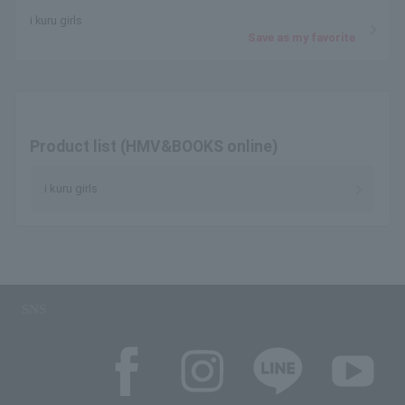
i kuru girls
Save as my favorite
Product list (HMV&BOOKS online)
i kuru girls
SNS