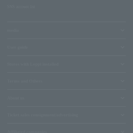
SNS account list
media
User guide
Stores with Loppi installed
Terms and Others
About us
Ticket sales consignment/advertising
Affiliated companies