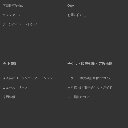
演劇最強論-ing
Q&A
クランクイン！
お問い合わせ
クランクイン！トレンド
会社情報
チケット販売委託・広告掲載
株式会社ローソンエンタテインメント
チケット販売委託受付について
ニュースリリース
主催様向け 電子チケットガイド
採用情報
広告掲載について