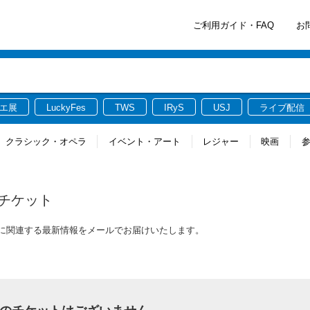
ご利用ガイド・FAQ
お
エ展
LuckyFes
TWS
IRyS
USJ
ライブ配信
クラシック・オペラ
イベント・アート
レジャー
映画
チケット
ットに関連する最新情報をメールでお届けいたします。