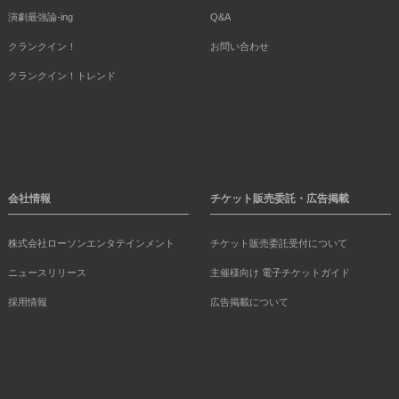
演劇最強論-ing
Q&A
クランクイン！
お問い合わせ
クランクイン！トレンド
会社情報
チケット販売委託・広告掲載
株式会社ローソンエンタテインメント
チケット販売委託受付について
ニュースリリース
主催様向け 電子チケットガイド
採用情報
広告掲載について