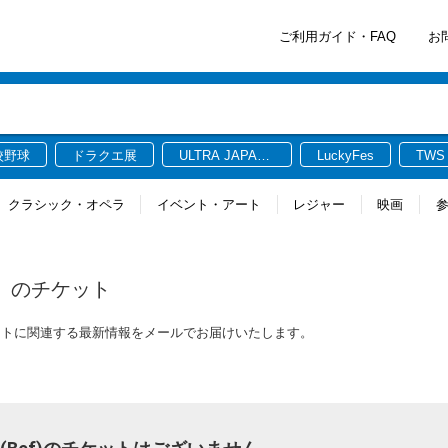
ご利用ガイド・FAQ
お
校野球
ドラクエ展
ULTRA JAPAN
LuckyFes
TWS
2026
クラシック・オペラ
イベント・アート
レジャー
映画
)
のチケット
(Bef)のチケットに関連する最新情報をメールでお届けいたします。