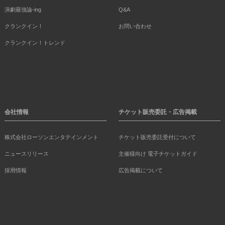
演劇最強論-ing
Q&A
クランクイン！
お問い合わせ
クランクイン！トレンド
会社情報
チケット販売委託・広告掲載
株式会社ローソンエンタテインメント
チケット販売委託受付について
ニュースリリース
主催様向け 電子チケットガイド
採用情報
広告掲載について