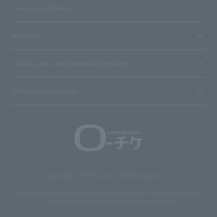
Terms and Others
About us
Ticket sales consignment/advertising
Affiliated companies
Copyright © 1998 Lawson Entertainment, Inc.
Copyrights such as texts and images on the site belong to Lawson Entertainment,
Inc. Duplication and unauthorized reproduction are prohibited.