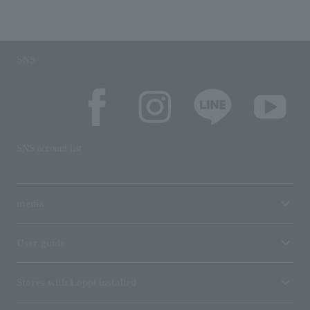
SNS
SNS account list
media
User guide
Stores with Loppi installed