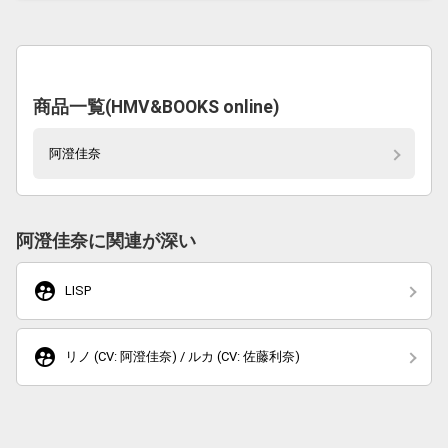
商品一覧(HMV&BOOKS online)
阿澄佳奈
阿澄佳奈に関連が深い
supervised_user_circle
LISP
supervised_user_circle
リノ (CV: 阿澄佳奈) / ルカ (CV: 佐藤利奈)