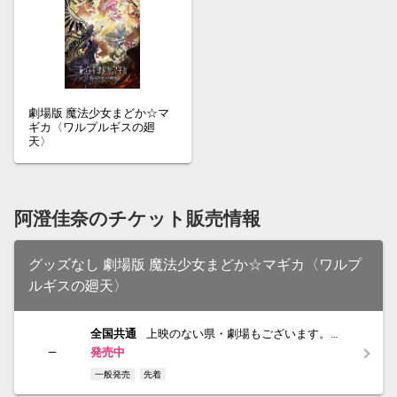
劇場版 魔法少女まどか☆マ
ギカ〈ワルプルギスの廻
天〉
阿澄佳奈のチケット販売情報
グッズなし 劇場版 魔法少女まどか☆マギカ〈ワルプ
ルギスの廻天〉
全国共通
上映のない県・劇場もございます。予
めご確認の上ご購入下さい。
―
発売中
一般発売
先着