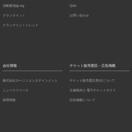
演劇最強論-ing
Q&A
クランクイン！
お問い合わせ
クランクイン！トレンド
会社情報
チケット販売委託・広告掲載
株式会社ローソンエンタテインメント
チケット販売委託受付について
ニュースリリース
主催様向け 電子チケットガイド
採用情報
広告掲載について