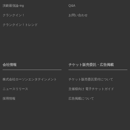
演劇最強論-ing
Q&A
クランクイン！
お問い合わせ
クランクイン！トレンド
会社情報
チケット販売委託・広告掲載
株式会社ローソンエンタテインメント
チケット販売委託受付について
ニュースリリース
主催様向け 電子チケットガイド
採用情報
広告掲載について