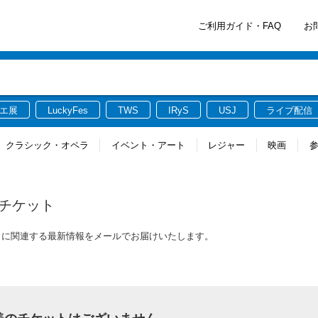
ご利用ガイド・FAQ
お
エ展
LuckyFes
TWS
IRyS
USJ
ライブ配信
クラシック・オペラ
イベント・アート
レジャー
映画
チケット
ットに関連する最新情報をメールでお届けいたします。