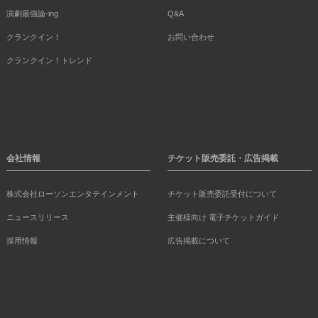
演劇最強論-ing
Q&A
クランクイン！
お問い合わせ
クランクイン！トレンド
会社情報
チケット販売委託・広告掲載
株式会社ローソンエンタテインメント
チケット販売委託受付について
ニュースリリース
主催様向け 電子チケットガイド
採用情報
広告掲載について