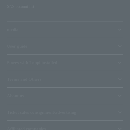
SNS account list
media
User guide
Stores with Loppi installed
Terms and Others
About us
Ticket sales consignment/advertising
Affiliated companies