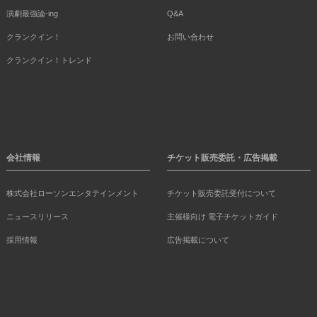
演劇最強論-ing
Q&A
クランクイン！
お問い合わせ
クランクイン！トレンド
会社情報
チケット販売委託・広告掲載
株式会社ローソンエンタテインメント
チケット販売委託受付について
ニュースリリース
主催様向け 電子チケットガイド
採用情報
広告掲載について