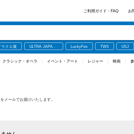
ご利用ガイド・FAQ
お
ドラクエ展
ULTRA JAPAN
LuckyFes
TWS
USJ
2026
クラシック・オペラ
イベント・アート
レジャー
映画
報をメールでお届けいたします。