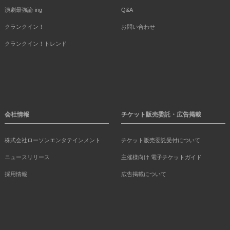
演劇最強論-ing
Q&A
クランクイン！
お問い合わせ
クランクイン！トレンド
会社情報
チケット販売委託・広告掲載
株式会社ローソンエンタテインメント
チケット販売委託受付について
ニュースリリース
主催様向け 電子チケットガイド
採用情報
広告掲載について