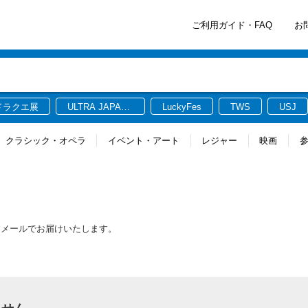
ご利用ガイド・FAQ
お
ドラクエ展
ULTRA JAPAN
LuckyFes
TWS
USJ
2026
クラシック・オペラ
イベント・アート
レジャー
映画
をメールでお届けいたします。