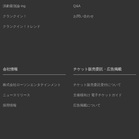
演劇最強論-ing
Q&A
クランクイン！
お問い合わせ
クランクイン！トレンド
会社情報
チケット販売委託・広告掲載
株式会社ローソンエンタテインメント
チケット販売委託受付について
ニュースリリース
主催様向け 電子チケットガイド
採用情報
広告掲載について