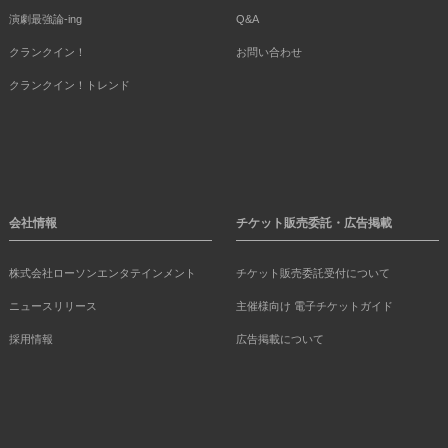
演劇最強論-ing
Q&A
クランクイン！
お問い合わせ
クランクイン！トレンド
会社情報
チケット販売委託・広告掲載
株式会社ローソンエンタテインメント
チケット販売委託受付について
ニュースリリース
主催様向け 電子チケットガイド
採用情報
広告掲載について