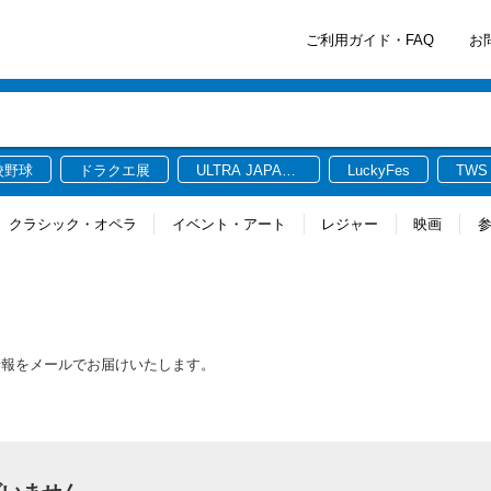
ご利用ガイド・FAQ
お
校野球
ドラクエ展
ULTRA JAPAN
LuckyFes
TWS
2026
クラシック・オペラ
イベント・アート
レジャー
映画
情報をメールでお届けいたします。