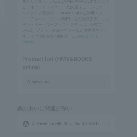
をリリースし、JAZZ JAPAN AWARD2013アルバ
ム・オブ・ザ・イヤー、第26回ミュージック・
ペンクラブ音楽賞、JAPAN TIMES上半期ベス
ト・アルバム（ジャズ部門）など受賞多数。また
モントルー・ジャズ・フェスティバルや東京
JAZZ、アメリカ西海岸ツアーなど国内外を問わ
ずライブ活動を精力的に行う...
View profile
details
Product list (HMV&BOOKS
online)
Ai Kuwabara
桑原あいに関連が深い
supervised_user_circle
Ai Kuwabara with Steve Gadd & Will Lee