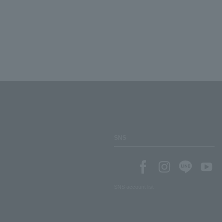
SNS
SNS account list