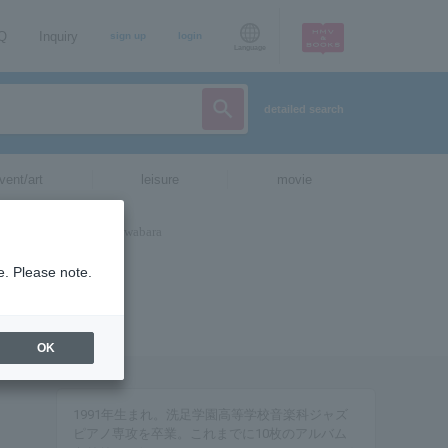
AQ
Inquiry
sign up
login
Language
detailed search
vent/art
leisure
movie
e. Please note.
OK
1991年生まれ。洗足学園高等学校音楽科ジャズ
ピアノ専攻を卒業。これまでに10枚のアルバム