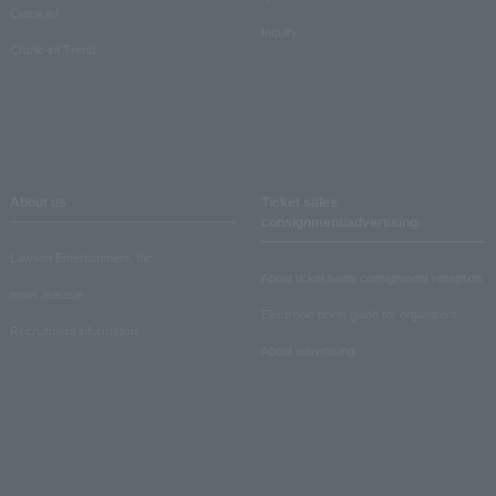
Crank in!
Inquiry
Crank-in! Trend
About us
Ticket sales
consignment/advertising
Lawson Entertainment, Inc.
About ticket sales consignment reception
news release
Electronic ticket guide for organizers
Recruitment information
About advertising