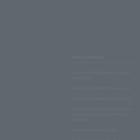
Terms and Others
LAWSON ENTERTAINMENT ONLINE
Terms of Use
LAWSON DO! SPORTS Terms of Use
LAWSON WEB MEMBERSHIP TERMS
Disclosed Matters and Consent Matters
Concerning the Handling of Personal
Information
Lawson Group Privacy Policy