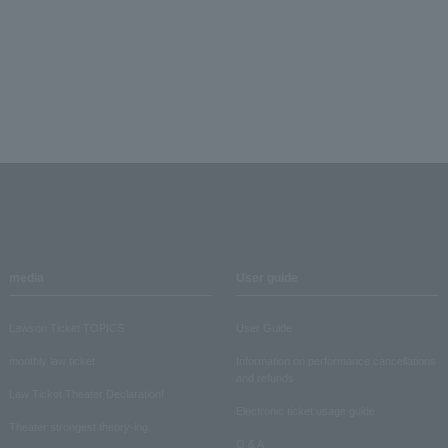
media
User guide
Lawson Ticket TOPICS
User Guide
monthly law ticket
Information on performance cancellations
and refunds
Law Ticket Theater Declaration!
Electronic ticket usage guide
Theater strongest theory-ing
Q & A