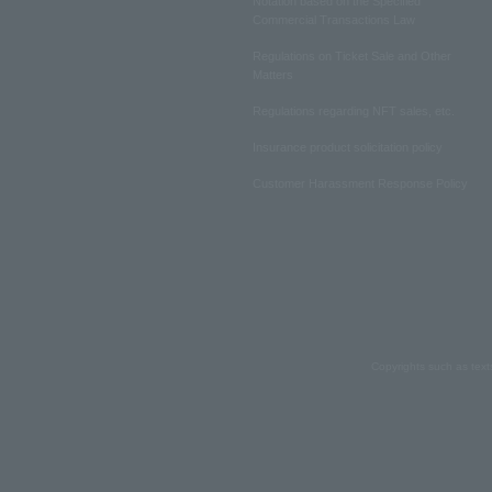
Notation based on the Specified
Commercial Transactions Law
Regulations on Ticket Sale and Other
Matters
Regulations regarding NFT sales, etc.
Insurance product solicitation policy
Customer Harassment Response Policy
Copyrights such as text