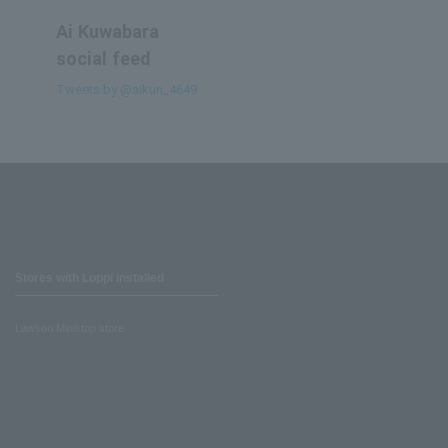
Ai Kuwabara
social feed
Tweets by @aikun_4649
Stores with Loppi installed
Lawson Ministop store