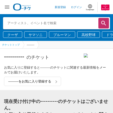
新規登録
ログイン
Language
クーザ
サマソニ
ブルーマン
高校野球
ド
チケットトップ
----------
----------
のチケット
お気に入りに登録すると----------のチケットに関連する最新情報をメー
ルでお届けいたします。
----------をお気に入り登録する
現在受け付け中の----------のチケットはございませ
ん。