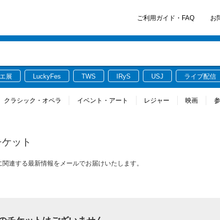
ご利用ガイド・FAQ
お
エ展
LuckyFes
TWS
IRyS
USJ
ライブ配信
クラシック・オペラ
イベント・アート
レジャー
映画
チケット
ケットに関連する最新情報をメールでお届けいたします。