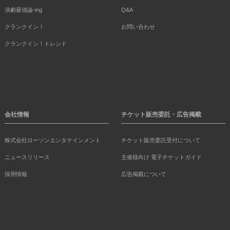
演劇最強論-ing
Q&A
クランクイン！
お問い合わせ
クランクイン！トレンド
会社情報
チケット販売委託・広告掲載
株式会社ローソンエンタテインメント
チケット販売委託受付について
ニュースリリース
主催様向け 電子チケットガイド
採用情報
広告掲載について