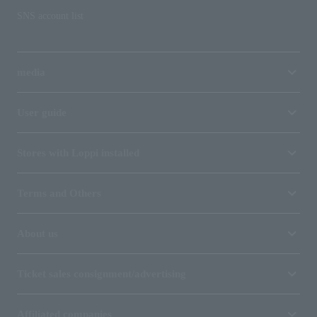
SNS account list
media
User guide
Stores with Loppi installed
Terms and Others
About us
Ticket sales consignment/advertising
Affiliated companies