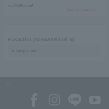
cosMo@BousouP
Save as my favorite
Product list (HMV&BOOKS online)
cosMo@BousouP
SNS