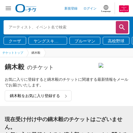
新規登録
ログイン
Language
クーザ
ヤングスキニ
ブルーマン
高校野球
ー
チケットトップ
鏑木毅
鏑木毅
のチケット
お気に入りに登録すると鏑木毅のチケットに関連する最新情報をメール
でお届けいたします。
鏑木毅をお気に入り登録する
現在受け付け中の鏑木毅のチケットはございませ
ん。