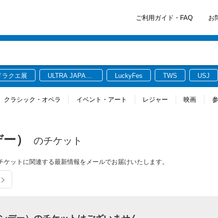
ご利用ガイド・FAQ
お
ドラクエ展
ULTRA JAPAN
LuckyFes
TWS
USJ
2026
クラシック・オペラ
イベント・アート
レジャー
映画
デー）
のチケット
ー）のチケットに関連する最新情報をメールでお届けいたします。