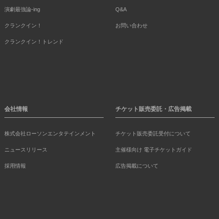
演劇最強論-ing
Q&A
クランクイン！
お問い合わせ
クランクイン！トレンド
会社情報
チケット販売委託・広告掲載
株式会社ローソンエンタテインメント
チケット販売委託受付について
ニュースリリース
主催様向け 電子チケットガイド
採用情報
広告掲載について