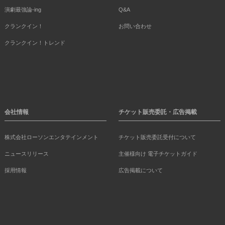
演劇最強論-ing
Q&A
クランクイン！
お問い合わせ
クランクイン！トレンド
会社情報
チケット販売委託・広告掲載
株式会社ローソンエンタテインメント
チケット販売委託受付について
ニュースリリース
主催様向け 電子チケットガイド
採用情報
広告掲載について