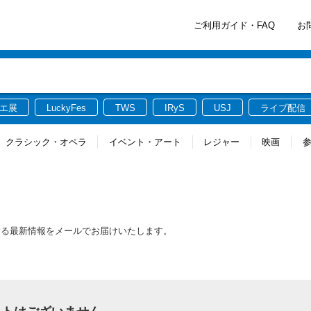
ご利用ガイド・FAQ
お
エ展
LuckyFes
TWS
IRyS
USJ
ライブ配信
クラシック・オペラ
イベント・アート
レジャー
映画
する最新情報をメールでお届けいたします。