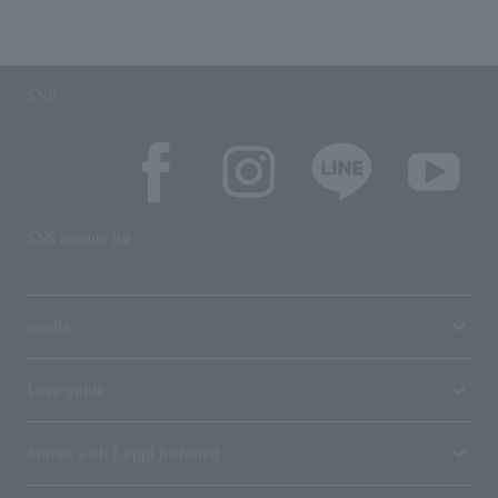
SNS
SNS account list
media
User guide
Stores with Loppi installed