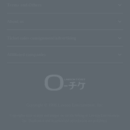
Terms and Others
About us
Ticket sales consignment/advertising
Affiliated companies
Copyright © 1998 Lawson Entertainment, Inc.
Copyrights such as texts and images on the site belong to Lawson Entertainment,
Inc. Duplication and unauthorized reproduction are prohibited.