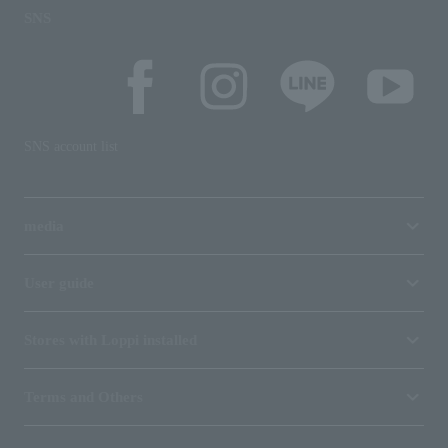
SNS
SNS account list
media
User guide
Stores with Loppi installed
Terms and Others