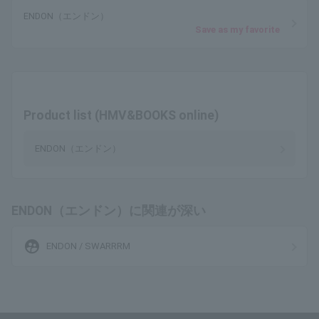
ENDON（エンドン）
Save as my favorite
Product list (HMV&BOOKS online)
ENDON（エンドン）
ENDON（エンドン）に関連が深い
supervised_user_circle
ENDON / SWARRRM