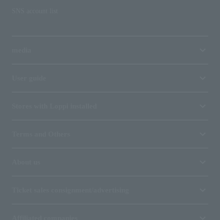
SNS account list
media
User guide
Stores with Loppi installed
Terms and Others
About us
Ticket sales consignment/advertising
Affiliated companies