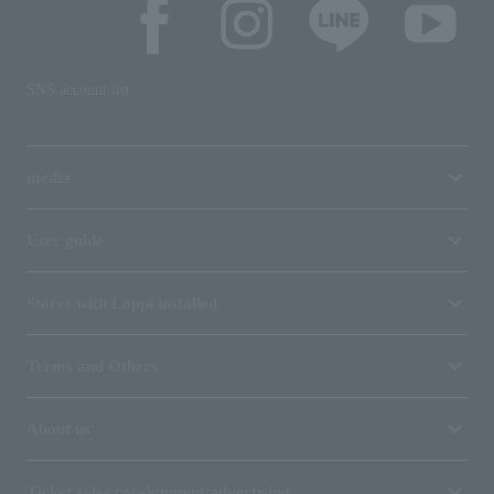
SNS account list
media
User guide
Stores with Loppi installed
Terms and Others
About us
Ticket sales consignment/advertising