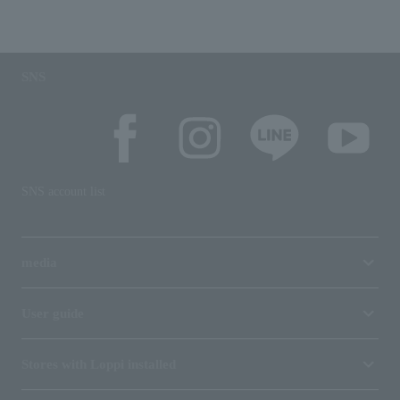
SNS
SNS account list
media
User guide
Stores with Loppi installed