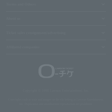
Terms and Others
About us
Ticket sales consignment/advertising
Affiliated companies
Copyright © 1998 Lawson Entertainment, Inc.
Copyrights such as texts and images on the site belong to Lawson Entertainment,
Inc. Duplication and unauthorized reproduction are prohibited.