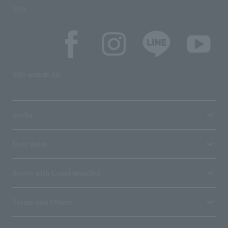
SNS
SNS account list
media
User guide
Stores with Loppi installed
Terms and Others