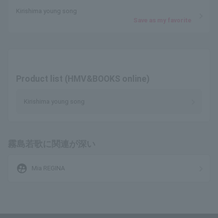
Kirishima young song
Save as my favorite
Product list (HMV&BOOKS online)
Kirishima young song
霧島若歌に関連が深い
supervised_user_circle
Mia REGINA