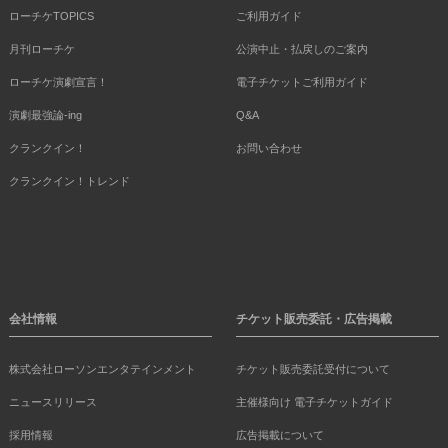
ローチケTOPICS
ご利用ガイド
月刊ローチケ
公演中止・払戻しのご案内
ローチケ演劇宣言！
電子チケットご利用ガイド
演劇最強論-ing
Q&A
クランクイン！
お問い合わせ
クランクイン！トレンド
会社情報
チケット販売委託・広告掲載
株式会社ローソンエンタテインメント
チケット販売委託受付について
ニュースリリース
主催様向け 電子チケットガイド
採用情報
広告掲載について