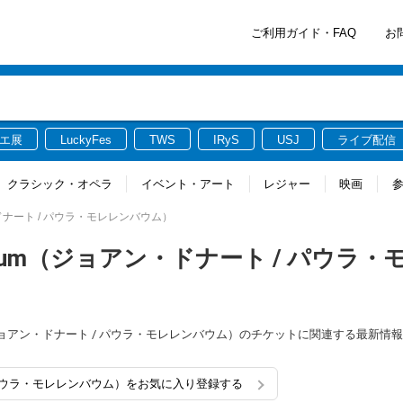
ご利用ガイド・FAQ
お
エ展
LuckyFes
TWS
IRyS
USJ
ライブ配信
クラシック・オペラ
イベント・アート
レジャー
映画
ジョアン・ドナート / パウラ・モレレンバウム）
orelenbaum（ジョアン・ドナート / パウラ
enbaum（ジョアン・ドナート / パウラ・モレレンバウム）のチケットに関連する最新
ドナート / パウラ・モレレンバウム）をお気に入り登録する