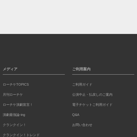
メディア
ご利用案内
ローチケTOPICS
ご利用ガイド
月刊ローチケ
公演中止・払戻しのご案内
ローチケ演劇宣言！
電子チケットご利用ガイド
演劇最強論-ing
Q&A
クランクイン！
お問い合わせ
クランクイン！トレンド