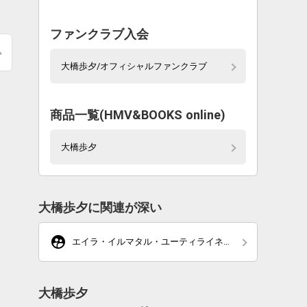
ファンクラブ入会
大橋歩夕/オフィシャルファンクラブ
商品一覧(HMV&BOOKS online)
大橋歩夕
大橋歩夕に関連が深い
supervised_user_circle
エイラ・イルマタル・ユーティライネ
ン (CV:大橋歩夕)
大橋歩夕