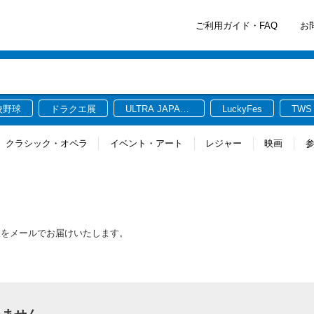
ご利用ガイド・FAQ
お
校野球
ドラクエ展
ULTRA JAPAN
LuckyFes
TWS
2026
クラシック・オペラ
イベント・アート
レジャー
映画
報をメールでお届けいたします。