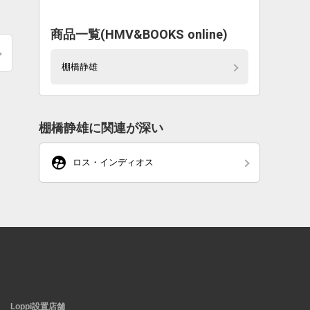
商品一覧(HMV&BOOKS online)
棚橋静雄
棚橋静雄に関連が深い
supervised_user_circle
ロス・インディオス
Loppi設置店舗