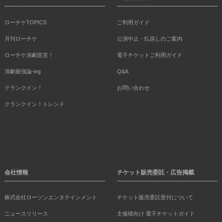
ローチケTOPICS
ご利用ガイド
月刊ローチケ
公演中止・払戻しのご案内
ローチケ演劇宣言！
電子チケットご利用ガイド
演劇最強論-ing
Q&A
クランクイン！
お問い合わせ
クランクイン！トレンド
会社情報
チケット販売委託・広告掲載
株式会社ローソンエンタテインメント
チケット販売委託受付について
ニュースリリース
主催様向け 電子チケットガイド