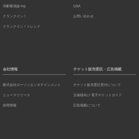
演劇最強論-ing
Q&A
クランクイン！
お問い合わせ
クランクイン！トレンド
会社情報
チケット販売委託・広告掲載
株式会社ローソンエンタテインメント
チケット販売委託受付について
ニュースリリース
主催様向け 電子チケットガイド
採用情報
広告掲載について