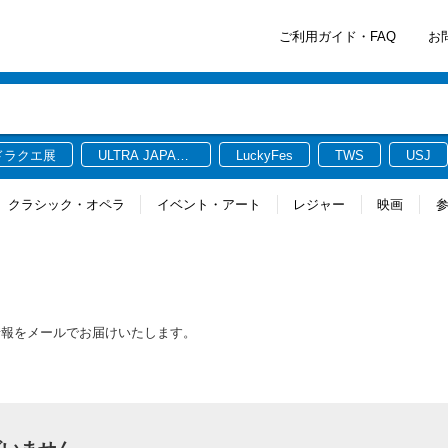
ご利用ガイド・FAQ
お
ドラクエ展
ULTRA JAPAN
LuckyFes
TWS
USJ
2026
クラシック・オペラ
イベント・アート
レジャー
映画
情報をメールでお届けいたします。