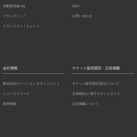
演劇最強論-ing
Q&A
クランクイン！
お問い合わせ
クランクイン！トレンド
会社情報
チケット販売委託・広告掲載
株式会社ローソンエンタテインメント
チケット販売委託受付について
ニュースリリース
主催様向け 電子チケットガイド
採用情報
広告掲載について