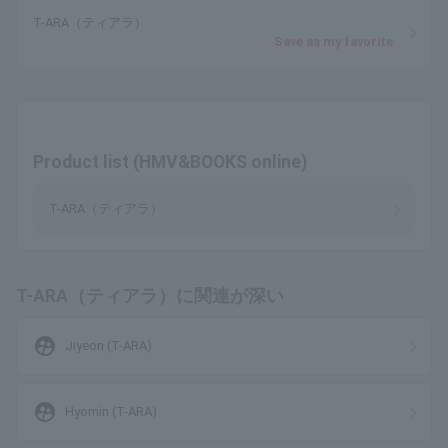
T-ARA（ティアラ）
Save as my favorite
Product list (HMV&BOOKS online)
T-ARA（ティアラ）
T-ARA（ティアラ）に関連が深い
supervised_user_circle
Jiyeon (T-ARA)
supervised_user_circle
Hyomin (T-ARA)