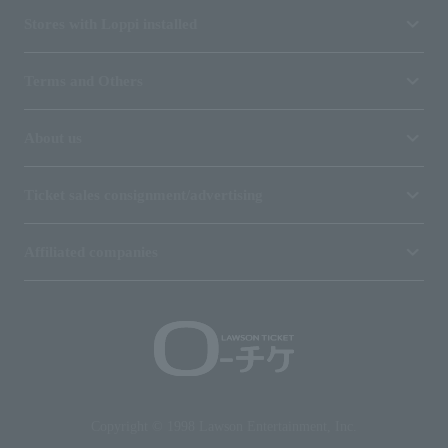
Stores with Loppi installed
Terms and Others
About us
Ticket sales consignment/advertising
Affiliated companies
Copyright © 1998 Lawson Entertainment, Inc.