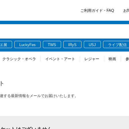
ご利用ガイド・FAQ
お
エ展
LuckyFes
TWS
IRyS
USJ
ライブ配信
クラシック・オペラ
イベント・アート
レジャー
映画
ト
関連する最新情報をメールでお届けいたします。