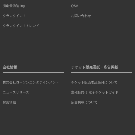
演劇最強論-ing
Q&A
クランクイン！
お問い合わせ
クランクイン！トレンド
会社情報
チケット販売委託・広告掲載
株式会社ローソンエンタテインメント
チケット販売委託受付について
ニュースリリース
主催様向け 電子チケットガイド
採用情報
広告掲載について